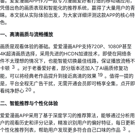
番。爱爱漫画APP作为一款专为漫画爱好者打造的移动端应用，
凭借出色的画质表现和智能化的推荐系统，赢得了大量用户的青
睐。本文就从实际体验出发，为大家详细评测这款APP的核心特
色。
一、高清画质与流畅播放
画质是观看体验的基础。爱爱漫画APP支持720P、1080P甚至
4K超清画质选择，采用先进的HCDN加速技术，即使在网络条
件不太理想的情况下，也能智能切换最佳线路，保证播放流畅不
3
卡顿
。对于老番爱好者，部分版本还加入了AI画质修复功
19
能，可以将经典老作品提升到接近高清的效果
。值得一提的
是，平台全程无广告干扰，无需开通会员即可畅享全集，点开即
20
看纯净舒心
。
二、智能推荐与个性化体验
爱爱漫画APP采用了基于深度学习的推荐算法，能够通过分析用
户的观看历史和评分记录，精准识别用户的偏好特征，每日更新
3
个性化推荐列表，帮助用户发现更多符合自己口味的作品
。